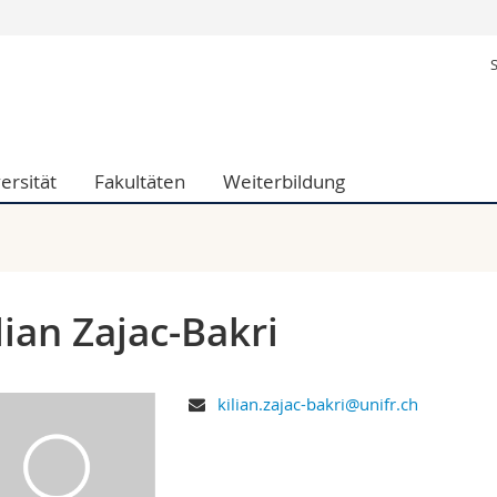
Informationen 
k.
Studieninteressier
aftliche Fak.
Studierende
d Sozialwissenschaftliche Fak.
Medien
ersität
Fakultäten
Weiterbildung
Fak.
Forschende
ungs- und Bildungswissenschaften
Mitarbeitende
 Med. Fak.
Doktorierende
lian Zajac-Bakri
kilian.zajac-bakri@unifr.ch