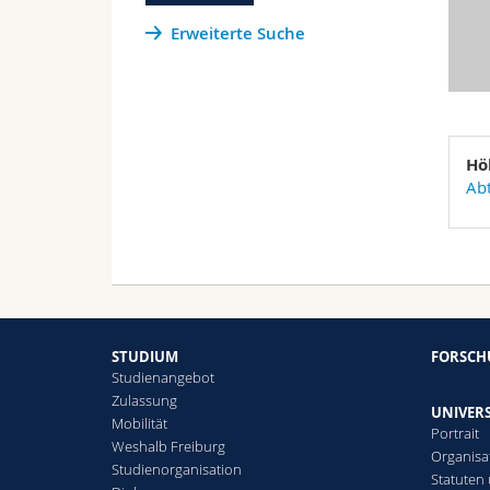
Erweiterte Suche
Hö
Abt
STUDIUM
FORSC
Studienangebot
Zulassung
UNIVERS
Mobilität
Portrait
Weshalb Freiburg
Organisa
Studienorganisation
Statuten