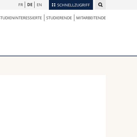
FR
DE
EN
SCHNELLZUGRIFF
STUDIENINTERESSIERTE
STUDIERENDE
MITARBEITENDE
für
Personenverzeichnis
Ortsplan
te
Bibliotheken
Webmail
Vorlesungsverzeichnis
MyUnifr