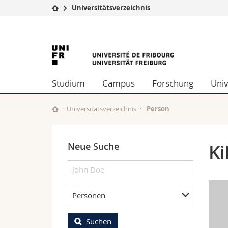
Universitätsverzeichnis
Universität
Fakultäten
University
Studium
Theologische Fa
Campus
Rechtswissensch
of
Forschung
Wirtschafts- un
Studium
Campus
Forschung
Univ
Universität
Philosophische 
Fribourg
Weiterbildung
Fak. für Erzieh
Math.-Nat. und
Universitätsverzeichnis
Person
Interfakultär
Neue Suche
Ki
Personen
Suchen