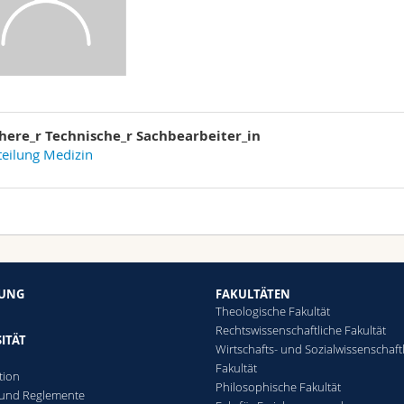
here_r Technische_r Sachbearbeiter_in
eilung Medizin
HUNG
FAKULTÄTEN
Theologische Fakultät
Rechtswissenschaftliche Fakultät
ITÄT
Wirtschafts- und Sozialwissenschaft
Fakultät
tion
Philosophische Fakultät
 und Reglemente