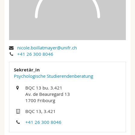
Math.-Nat. und Med. Fak.
Mitarbeitende
Webmail
Interfakultär
Doktorierende
Vorlesungsverzeichnis
MyUnifr
nicole.boillatmayer@unifr.ch
+41 26 300 8046
Sekretär_in
Psychologische Studierendenberatung
BQC 13 bu. 3.421
Av. de Beauregard 13
1700 Fribourg
BQC 13, 3.421
+41 26 300 8046