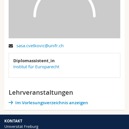
Math.-Nat. und Med. Fak.
Mitarbeitende
Webmail
Interfakultär
Doktorierende
Vorlesungsverzeichnis
MyUnifr
sasa.cvetkovic@unifr.ch
Diplomassistent_in
Institut für Europarecht
Lehrveranstaltungen
Im Vorlesungsverzeichnis anzeigen
KONTAKT
Universität Freiburg