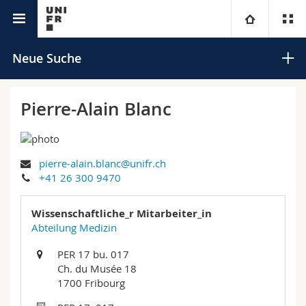
Universitätsverzeichnis
Universität
Neue Suche
Fakultäten
Studium
Pierre-Alain Blanc
Informationen für
Campus
Theologische Fak.
pierre-alain.blanc@unifr.ch
Forschung
Ressourcen
Rechtswissenschaftliche Fak.
Studieninteressierte
Suchen
+41 26 300 9470
Universität
Wirtschafts- und Sozialwissenschaftliche Fak.
Studierende
Personenverzeichnis
Wissenschaftliche_r Mitarbeiter_in
Erweiterte Suche
Abteilung Medizin
Weiterbildung
Philosophische Fak.
Medien
Ortsplan
PER 17 bu. 017
Ch. du Musée 18
Fak. für Erziehungs- und Bildungswissenschaften
Forschende
Bibliotheken
1700 Fribourg