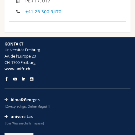
PER 17, 017
Math.-Nat. und Med. Fak.
Mitarbeitende
Webmail
+41 26 300 9470
Interfakultär
Doktorierende
Vorlesungsverzeichnis
MyUnifr
KONTAKT
Universität Freiburg
Av. de l'Europe 20
CH-1700 Freiburg
www.unifr.ch
Alma&Georges
[Zweisprachiges Online-Magazin]
universitas
[Das Wissenschaftsmagazin]