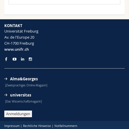
Math.-Nat. und Med. Fak.
Mitarbeitende
Webmail
Interfakultär
Doktorierende
Vorlesungsverzeichnis
KONTAKT
Universität Freiburg
MyUnifr
Av. de l'Europe 20
CH-1700 Freiburg
www.unifr.ch
Alma&Georges
[Zweisprachiges Online-Magazin]
universitas
[Das Wissenschaftsmagazin]
Anmeldungen
Impressum
|
Rechtliche Hinweise
|
Notfallnummern