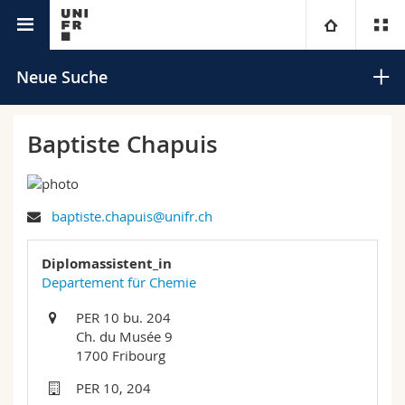
Universitätsverzeichnis
Universität
Neue Suche
Fakultäten
Studium
Baptiste Chapuis
Informationen für
Campus
Theologische Fak.
baptiste.chapuis@unifr.ch
Forschung
Ressourcen
Rechtswissenschaftliche Fak.
Studieninteressierte
Suchen
Diplomassistent_in
Universität
Wirtschafts- und Sozialwissenschaftliche Fak.
Studierende
Personenverzeichnis
Departement für Chemie
Erweiterte Suche
PER 10 bu. 204
Weiterbildung
Philosophische Fak.
Medien
Ortsplan
Ch. du Musée 9
1700 Fribourg
Fak. für Erziehungs- und Bildungswissenschaften
Forschende
Bibliotheken
PER 10, 204