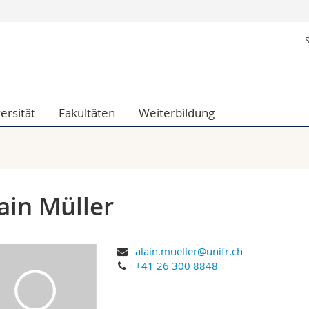
Informationen 
k.
Studieninteressier
aftliche Fak.
Studierende
d Sozialwissenschaftliche Fak.
Medien
ersität
Fakultäten
Weiterbildung
Fak.
Forschende
ungs- und Bildungswissenschaften
Mitarbeitende
 Med. Fak.
Doktorierende
ain Müller
alain.mueller@unifr.ch
+41 26 300 8848