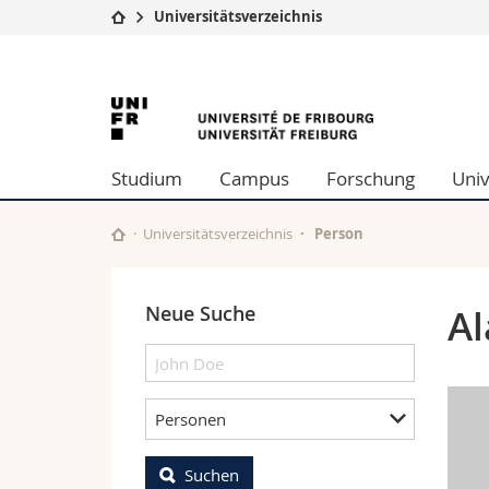
Universitätsverzeichnis
Universität
Fakultäten
University
Studium
Theologische Fa
Campus
Rechtswissensch
of
Forschung
Wirtschafts- un
Studium
Campus
Forschung
Univ
Universität
Philosophische 
Fribourg
Weiterbildung
Fak. für Erzieh
Math.-Nat. und
Universitätsverzeichnis
Person
Interfakultär
Neue Suche
Al
Personen
Suchen