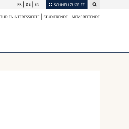
FR
DE
EN
SCHNELLZUGRIFF
STUDIENINTERESSIERTE
STUDIERENDE
MITARBEITENDE
für
Personenverzeichnis
Ortsplan
te
Bibliotheken
Webmail
Vorlesungsverzeichnis
MyUnifr