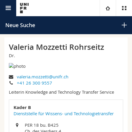
Universitätsverzeichnis
Universität
Neue Suche
Fakultäten
Studium
Valeria Mozzetti Rohrseitz
Dr.
Informationen für
Campus
Theologische Fak.
Forschung
Ressourcen
Rechtswissenschaftliche Fak.
Studieninteressierte
Suchen
valeria.mozzetti@unifr.ch
+41 26 300 9557
Universität
Wirtschafts- und Sozialwissenschaftliche Fak.
Studierende
Personenverzeichnis
Leiterin Knowledge and Technology Transfer Service
Erweiterte Suche
Weiterbildung
Philosophische Fak.
Medien
Ortsplan
Kader B
Dienststelle für Wissens- und Technologietransfer
Fak. für Erziehungs- und Bildungswissenschaften
Forschende
Bibliotheken
PER 18 bu. B425
Ch. des Verdiers 4