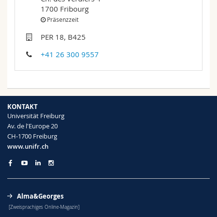
Math.-Nat. und Med. Fak.
Mitarbeitende
Webmail
1700 Fribourg
Präsenzzeit
Interfakultär
Doktorierende
Vorlesungsverzeichnis
PER 18, B425
+41 26 300 9557
MyUnifr
KONTAKT
Universität Freiburg
Av. de l'Europe 20
CH-1700 Freiburg
www.unifr.ch
Alma&Georges
[Zweisprachiges Online-Magazin]