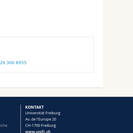
 26 300 8955
KONTAKT
Universität Freiburg
Av. de l'Europe 20
liche
CH-1700 Freiburg
www.unifr.ch