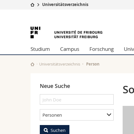
Universitätsverzeichnis
Universität
Fakultäten
University
Studium
Theologische Fa
Campus
Rechtswissensch
of
Forschung
Wirtschafts- un
Studium
Campus
Forschung
Univ
Universität
Philosophische 
Fribourg
Weiterbildung
Fak. für Erzieh
Math.-Nat. und
Universitätsverzeichnis
Person
Interfakultär
Neue Suche
So
Personen
Suchen