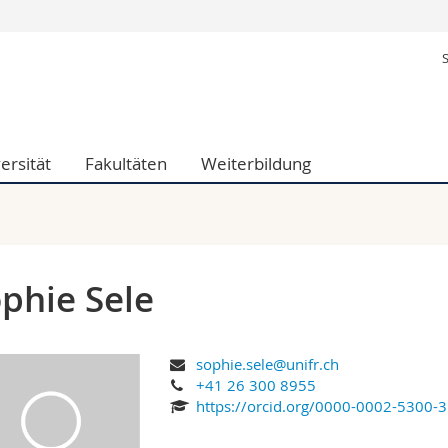
Informationen 
k.
Studieninteressier
aftliche Fak.
Studierende
d Sozialwissenschaftliche Fak.
Medien
ersität
Fakultäten
Weiterbildung
Fak.
Forschende
ungs- und Bildungswissenschaften
Mitarbeitende
 Med. Fak.
Doktorierende
phie Sele
sophie.sele@unifr.ch
+41 26 300 8955
https://orcid.org/0000-0002-5300-