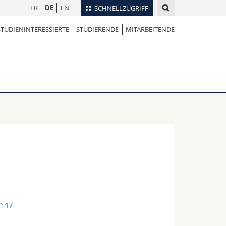
FR
DE
EN
SCHNELLZUGRIFF
STUDIENINTERESSIERTE
STUDIERENDE
MITARBEITENDE
für
Personenverzeichnis
Ortsplan
te
Bibliotheken
Webmail
Vorlesungsverzeichnis
MyUnifr
3147