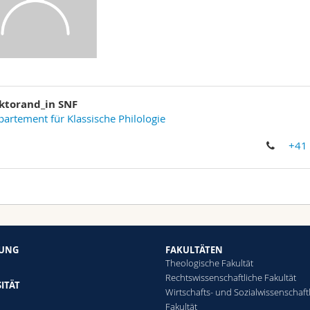
ktorand_in SNF
artement für Klassische Philologie
+41
HUNG
FAKULTÄTEN
Theologische Fakultät
Rechtswissenschaftliche Fakultät
ITÄT
Wirtschafts- und Sozialwissenschaft
Fakultät