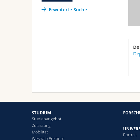
Erweiterte Suche
Do
Dep
STUDIUM
FORSC
Studienangebot
Zulassung
UNIVERS
Mobilität
Portrait
Weshalb Freiburg