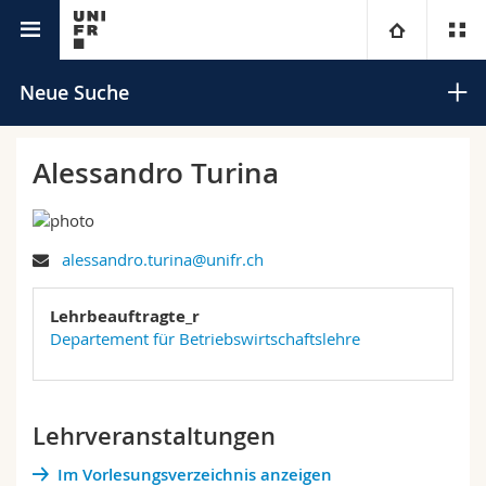
Universitätsverzeichnis
Universität
Neue Suche
Fakultäten
Studium
Alessandro Turina
Informationen für
Campus
Theologische Fak.
alessandro.turina@unifr.ch
Forschung
Ressourcen
Rechtswissenschaftliche Fak.
Studieninteressierte
Suchen
Lehrbeauftragte_r
Universität
Wirtschafts- und Sozialwissenschaftliche Fak.
Studierende
Personenverzeichnis
Departement für Betriebswirtschaftslehre
Erweiterte Suche
Weiterbildung
Philosophische Fak.
Medien
Ortsplan
Lehrveranstaltungen
Fak. für Erziehungs- und Bildungswissenschaften
Forschende
Bibliotheken
Im Vorlesungsverzeichnis anzeigen