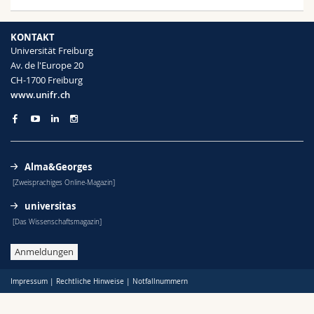
Math.-Nat. und Med. Fak.
Mitarbeitende
Webmail
KONTAKT
Interfakultär
Doktorierende
Vorlesungsverzeichnis
Universität Freiburg
Av. de l'Europe 20
CH-1700 Freiburg
MyUnifr
www.unifr.ch
Alma&Georges
[Zweisprachiges Online-Magazin]
universitas
[Das Wissenschaftsmagazin]
Anmeldungen
Impressum
|
Rechtliche Hinweise
|
Notfallnummern