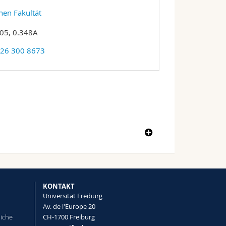
hen Fakultät
05, 0.348A
 26 300 8673
KONTAKT
Universität Freiburg
Av. de l'Europe 20
liche
CH-1700 Freiburg