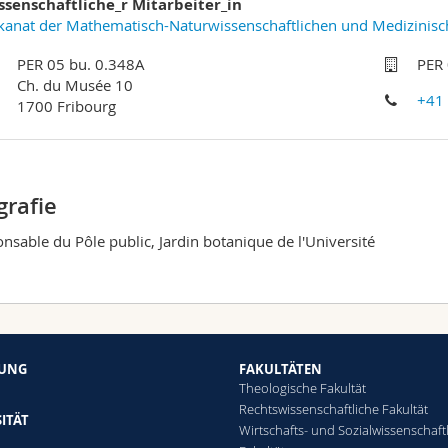
ssenschaftliche_r Mitarbeiter_in
anat der Mathematisch-Naturwissenschaftlichen und Medizinisc
PER 05 bu. 0.348A
PER 
Ch. du Musée 10
+41
1700 Fribourg
grafie
nsable du Pôle public, Jardin botanique de l'Université
HUNG
FAKULTÄTEN
Theologische Fakultät
Rechtswissenschaftliche Fakultät
ITÄT
Wirtschafts- und Sozialwissenschaft