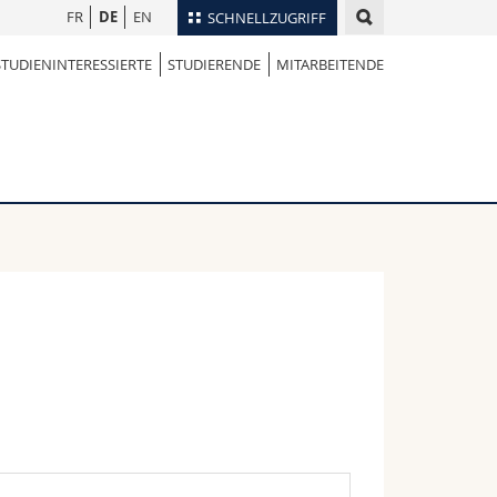
FR
DE
EN
SCHNELLZUGRIFF
STUDIENINTERESSIERTE
STUDIERENDE
MITARBEITENDE
für
Personenverzeichnis
Ortsplan
te
Bibliotheken
Webmail
Vorlesungsverzeichnis
MyUnifr