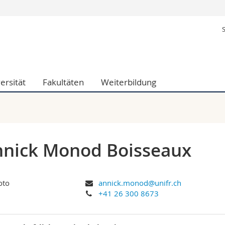
Informationen 
k.
Studieninteressier
aftliche Fak.
Studierende
d Sozialwissenschaftliche Fak.
Medien
ersität
Fakultäten
Weiterbildung
Fak.
Forschende
ungs- und Bildungswissenschaften
Mitarbeitende
 Med. Fak.
Doktorierende
nick Monod Boisseaux
annick.monod@unifr.ch
+41 26 300 8673