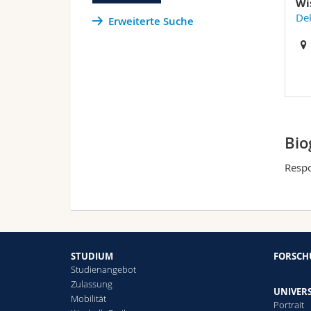
Wi
Dek
Erweiterte Suche
Bio
Respo
STUDIUM
FORSC
Studienangebot
Zulassung
UNIVERS
Mobilität
Portrait