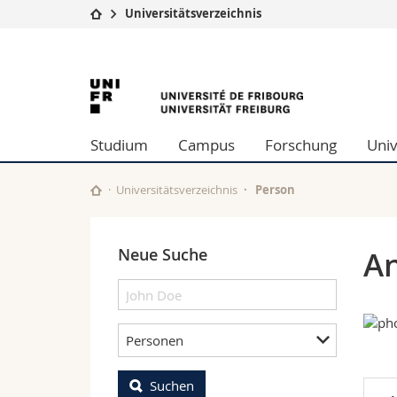
Universitätsverzeichnis
Universität
Fakultäten
University
Studium
Theologische Fa
Campus
Rechtswissensch
of
Forschung
Wirtschafts- un
Studium
Campus
Forschung
Univ
Universität
Philosophische 
Fribourg
Weiterbildung
Fak. für Erzieh
Math.-Nat. und
Universitätsverzeichnis
Person
Interfakultär
Neue Suche
An
Personen
Suchen