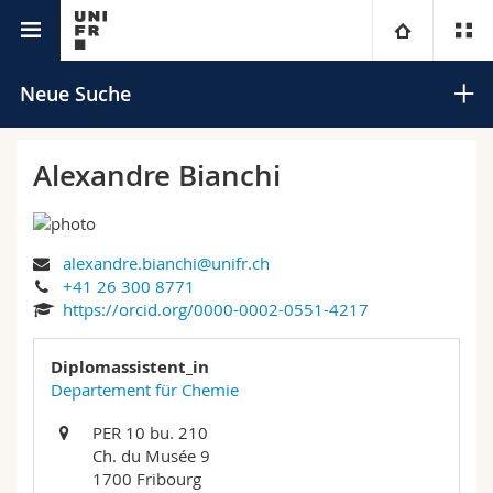
Universitätsverzeichnis
Universität
Neue Suche
Fakultäten
Studium
Alexandre Bianchi
Informationen für
Campus
Theologische Fak.
alexandre.bianchi@unifr.ch
Forschung
Ressourcen
Rechtswissenschaftliche Fak.
Studieninteressierte
Suchen
+41 26 300 8771
https://orcid.org/0000-0002-0551-4217
Universität
Wirtschafts- und Sozialwissenschaftliche Fak.
Studierende
Personenverzeichnis
Erweiterte Suche
Diplomassistent_in
Weiterbildung
Philosophische Fak.
Departement für Chemie
Medien
Ortsplan
PER 10 bu. 210
Fak. für Erziehungs- und Bildungswissenschaften
Forschende
Bibliotheken
Ch. du Musée 9
1700 Fribourg