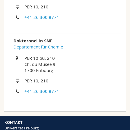
Math.-Nat. und Med. Fak.
Mitarbeitende
Webmail
PER 10, 210
+41 26 300 8771
Interfakultär
Doktorierende
Vorlesungsverzeichnis
MyUnifr
Doktorand_in SNF
Departement für Chemie
PER 10 bu. 210
Ch. du Musée 9
1700 Fribourg
PER 10, 210
+41 26 300 8771
KONTAKT
Universität Freiburg