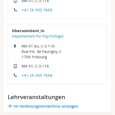
RM 01, C-3.116
Math.-Nat. und Med. Fak.
Mitarbeitende
Webmail
+41 26 300 7668
Interfakultär
Doktorierende
Vorlesungsverzeichnis
Oberassistent_in
MyUnifr
Departement für Psychologie
RM 01 bu. C-3.116
Rue P.A. de Faucigny 2
1700 Fribourg
RM 01, C-3.116
+41 26 300 7668
Lehrveranstaltungen
Im Vorlesungsverzeichnis anzeigen