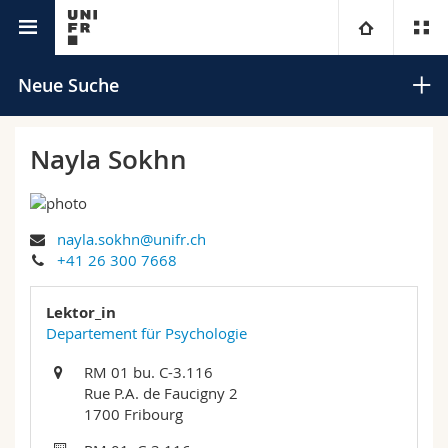
Universitätsverzeichnis
Universität
Neue Suche
Fakultäten
Studium
Nayla Sokhn
Informationen für
Campus
Theologische Fak.
nayla.sokhn@unifr.ch
Forschung
Ressourcen
Rechtswissenschaftliche Fak.
Studieninteressierte
Suchen
+41 26 300 7668
Universität
Wirtschafts- und Sozialwissenschaftliche Fak.
Studierende
Personenverzeichnis
Lektor_in
Erweiterte Suche
Departement für Psychologie
Weiterbildung
Philosophische Fak.
Medien
Ortsplan
RM 01 bu. C-3.116
Rue P.A. de Faucigny 2
Fak. für Erziehungs- und Bildungswissenschaften
Forschende
Bibliotheken
1700 Fribourg