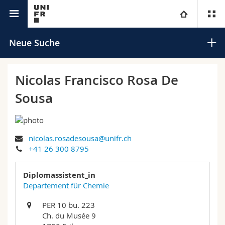
Universitätsverzeichnis
Universität
Neue Suche
Fakultäten
Studium
Nicolas Francisco Rosa De
Sousa
Informationen für
Campus
Theologische Fak.
Forschung
Ressourcen
Rechtswissenschaftliche Fak.
Studieninteressierte
Suchen
nicolas.rosadesousa@unifr.ch
+41 26 300 8795
Universität
Wirtschafts- und Sozialwissenschaftliche Fak.
Studierende
Personenverzeichnis
Erweiterte Suche
Diplomassistent_in
Weiterbildung
Philosophische Fak.
Medien
Ortsplan
Departement für Chemie
Fak. für Erziehungs- und Bildungswissenschaften
PER 10 bu. 223
Forschende
Bibliotheken
Ch. du Musée 9