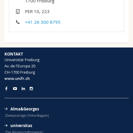
1700 Fribourg
Math.-Nat. und Med. Fak.
Mitarbeitende
Webmail
PER 10, 223
Interfakultär
Doktorierende
Vorlesungsverzeichnis
+41 26 300 8795
MyUnifr
KONTAKT
Universität Freiburg
Av. de l'Europe 20
CH-1700 Freiburg
www.unifr.ch
Alma&Georges
[Zweisprachiges Online-Magazin]
universitas
[Das Wissenschaftsmagazin]