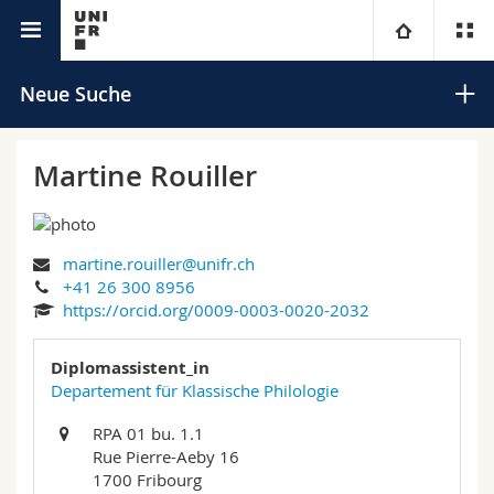
Universitätsverzeichnis
Universität
Neue Suche
Fakultäten
Studium
Martine Rouiller
Informationen für
Campus
Theologische Fak.
martine.rouiller@unifr.ch
Forschung
Ressourcen
Rechtswissenschaftliche Fak.
Studieninteressierte
Suchen
+41 26 300 8956
https://orcid.org/0009-0003-0020-2032
Universität
Wirtschafts- und Sozialwissenschaftliche Fak.
Studierende
Personenverzeichnis
Erweiterte Suche
Diplomassistent_in
Weiterbildung
Philosophische Fak.
Departement für Klassische Philologie
Medien
Ortsplan
RPA 01 bu. 1.1
Fak. für Erziehungs- und Bildungswissenschaften
Forschende
Bibliotheken
Rue Pierre-Aeby 16
1700 Fribourg