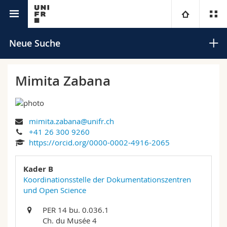
Universitätsverzeichnis
Universität
Neue Suche
Fakultäten
Studium
Mimita Zabana
Informationen für
Campus
Theologische Fak.
mimita.zabana@unifr.ch
Forschung
Ressourcen
Rechtswissenschaftliche Fak.
Studieninteressierte
Suchen
+41 26 300 9260
https://orcid.org/0000-0002-4916-2065
Universität
Wirtschafts- und Sozialwissenschaftliche Fak.
Studierende
Personenverzeichnis
Erweiterte Suche
Kader B
Weiterbildung
Philosophische Fak.
Koordinationsstelle der Dokumentationszentren
Medien
Ortsplan
und Open Science
Fak. für Erziehungs- und Bildungswissenschaften
Forschende
Bibliotheken
PER 14 bu. 0.036.1
Ch. du Musée 4