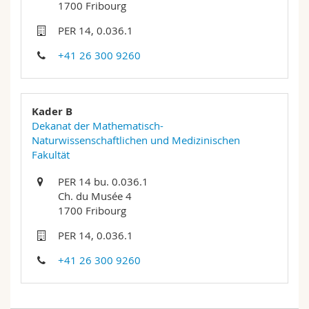
1700 Fribourg
Math.-Nat. und Med. Fak.
Mitarbeitende
Webmail
PER 14, 0.036.1
Interfakultär
Doktorierende
Vorlesungsverzeichnis
+41 26 300 9260
MyUnifr
Kader B
Dekanat der Mathematisch-
Naturwissenschaftlichen und Medizinischen
Fakultät
PER 14 bu. 0.036.1
Ch. du Musée 4
1700 Fribourg
PER 14, 0.036.1
+41 26 300 9260