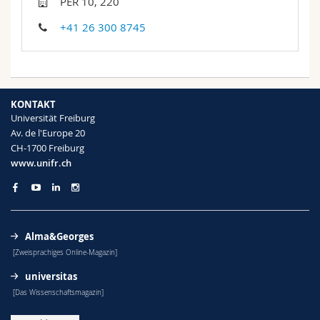
PER 10, 220
Math.-Nat. und Med. Fak.
Mitarbeitende
Webmail
+41 26 300 8745
Interfakultär
Doktorierende
Vorlesungsverzeichnis
MyUnifr
KONTAKT
Universität Freiburg
Av. de l'Europe 20
CH-1700 Freiburg
www.unifr.ch
Alma&Georges
[Zweisprachiges Online-Magazin]
universitas
[Das Wissenschaftsmagazin]