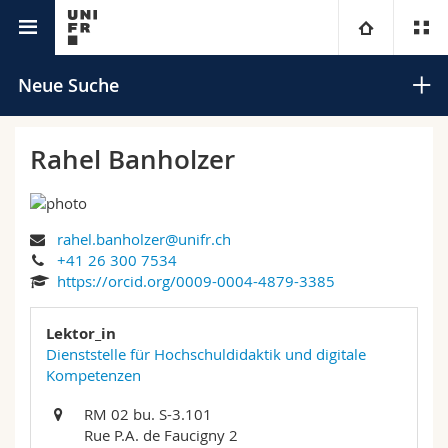
Universitätsverzeichnis
Universität
Neue Suche
Fakultäten
Studium
Rahel Banholzer
Informationen für
Campus
Theologische Fak.
rahel.banholzer@unifr.ch
Forschung
Ressourcen
Rechtswissenschaftliche Fak.
Studieninteressierte
Suchen
+41 26 300 7534
https://orcid.org/0009-0004-4879-3385
Universität
Wirtschafts- und Sozialwissenschaftliche Fak.
Studierende
Personenverzeichnis
Erweiterte Suche
Lektor_in
Weiterbildung
Philosophische Fak.
Dienststelle für Hochschuldidaktik und digitale
Medien
Ortsplan
Kompetenzen
Fak. für Erziehungs- und Bildungswissenschaften
Forschende
Bibliotheken
RM 02 bu. S-3.101
Rue P.A. de Faucigny 2