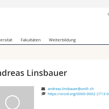
Informationen 
k.
Studieninteressier
aftliche Fak.
Studierende
d Sozialwissenschaftliche Fak.
Medien
ersität
Fakultäten
Weiterbildung
Fak.
Forschende
ungs- und Bildungswissenschaften
Mitarbeitende
 Med. Fak.
Doktorierende
dreas Linsbauer
andreas.linsbauer@unifr.ch
https://orcid.org/0000-0002-2713-