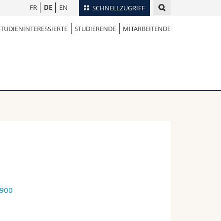
FR
DE
EN
SCHNELLZUGRIFF
STUDIENINTERESSIERTE
STUDIERENDE
MITARBEITENDE
für
Personenverzeichnis
Ortsplan
te
Bibliotheken
Webmail
Vorlesungsverzeichnis
MyUnifr
0900