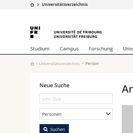
Universitätsverzeichnis
Universität
Fakultäten
University
Studium
Theologische Fa
Campus
Rechtswissensch
of
Forschung
Wirtschafts- un
Studium
Campus
Forschung
Univ
Universität
Philosophische 
Fribourg
Weiterbildung
Fak. für Erzieh
Math.-Nat. und
Universitätsverzeichnis
Person
Interfakultär
Neue Suche
An
Personen
Suchen