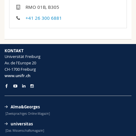
Math.-Nat. und Med. Fak.
Mitarbeitende
Webmail
RMO 01B, B305
+41 26 300 6881
Interfakultär
Doktorierende
Vorlesungsverzeichnis
MyUnifr
KONTAKT
Universität Freiburg
Av. de l'Europe 20
CH-1700 Freiburg
www.unifr.ch
Alma&Georges
[Zweisprachiges Online-Magazin]
universitas
[Das Wissenschaftsmagazin]