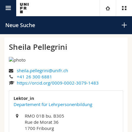
Universitätsverzeichnis
Universität
Neue Suche
Fakultäten
Studium
Sheila Pellegrini
Informationen für
Campus
Theologische Fak.
sheila.pellegrini@unifr.ch
Forschung
Ressourcen
Rechtswissenschaftliche Fak.
Studieninteressierte
Suchen
+41 26 300 6881
https://orcid.org/0009-0002-3079-1483
Universität
Wirtschafts- und Sozialwissenschaftliche Fak.
Studierende
Personenverzeichnis
Erweiterte Suche
Lektor_in
Weiterbildung
Philosophische Fak.
Departement für Lehrpersonenbildung
Medien
Ortsplan
RMO 01B bu. B305
Fak. für Erziehungs- und Bildungswissenschaften
Forschende
Bibliotheken
Rue de Morat 36
1700 Fribourg