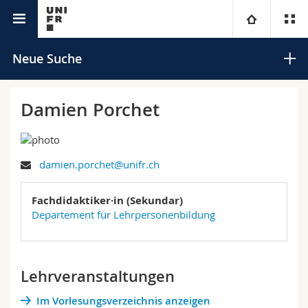
Universitätsverzeichnis
Universität
Neue Suche
Fakultäten
Studium
Damien Porchet
Informationen für
Campus
Theologische Fak.
damien.porchet@unifr.ch
Forschung
Ressourcen
Rechtswissenschaftliche Fak.
Studieninteressierte
Suchen
Fachdidaktiker·in (Sekundar)
Universität
Wirtschafts- und Sozialwissenschaftliche Fak.
Studierende
Personenverzeichnis
Departement für Lehrpersonenbildung
Erweiterte Suche
Weiterbildung
Philosophische Fak.
Medien
Ortsplan
Lehrveranstaltungen
Fak. für Erziehungs- und Bildungswissenschaften
Forschende
Bibliotheken
Im Vorlesungsverzeichnis anzeigen