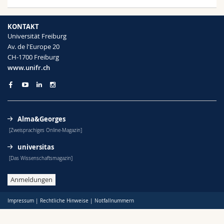
Math.-Nat. und Med. Fak.
Mitarbeitende
Webmail
KONTAKT
Interfakultär
Doktorierende
Vorlesungsverzeichnis
Universität Freiburg
Av. de l'Europe 20
CH-1700 Freiburg
MyUnifr
www.unifr.ch
Alma&Georges
[Zweisprachiges Online-Magazin]
universitas
[Das Wissenschaftsmagazin]
Anmeldungen
Impressum
|
Rechtliche Hinweise
|
Notfallnummern