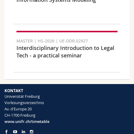
Math.-Nat. und Med. Fak.
Mitarbeitende
Webmail
Interfakultär
Doktorierende
Vorlesungsverzeichnis
Semester
MyUnifr
MASTER | HS-2026 | UE-DDR.02927
Interdisciplinary Introduction to Legal
Tech - a practical seminar
Sprachen
KONTAKT
Universität Freiburg
Vorlesungsverzeichnis
Av. d'Europe 20
CH-1700 Freiburg
Kursus
www.unifr.ch/timetable