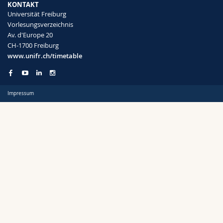
KONTAKT
Math.-Nat. und Med. Fak.
Mitarbeitende
Webmail
Universität Freiburg
Vorlesungsverzeichnis
Interfakultär
Doktorierende
Vorlesungsverzeichnis
Av. d'Europe 20
Semester
CH-1700 Freiburg
www.unifr.ch/timetable
MyUnifr
Impressum
Sprachen
Kursus