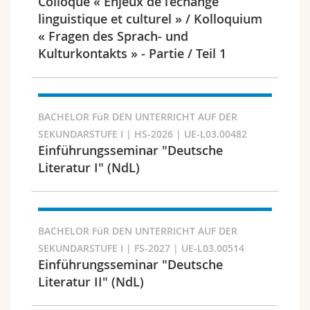
Colloque « Enjeux de l’échange
Math.-Nat. und Med. Fak.
Mitarbeitende
Webmail
linguistique et culturel » / Kolloquium
« Fragen des Sprach- und
Interfakultär
Doktorierende
Vorlesungsverzeichnis
Kulturkontakts » - Partie / Teil 1
Semester
MyUnifr
BACHELOR FüR DEN UNTERRICHT AUF DER
SEKUNDARSTUFE I | HS-2026 | UE-L03.00482
Einführungsseminar "Deutsche
Sprachen
Literatur I" (NdL)
BACHELOR FüR DEN UNTERRICHT AUF DER
SEKUNDARSTUFE I | FS-2027 | UE-L03.00514
Einführungsseminar "Deutsche
Kursus
Literatur II" (NdL)