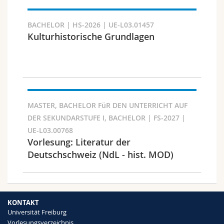
BACHELOR | HS-2026 | UE-L03.01457
Kulturhistorische Grundlagen
Fakultät und Bereich
MASTER, BACHELOR FüR DEN UNTERRICHT AUF
DER SEKUNDARSTUFE I, BACHELOR | FS-2027 |
UE-L03.00768
Vorlesung: Literatur der
Deutschschweiz (NdL - hist. MOD)
Zielgruppe
KONTAKT
Universität Freiburg
Vorlesungsverzeichnis