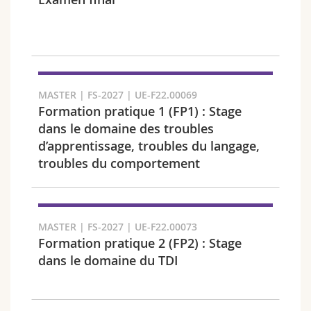
Math.-Nat. und Med. Fak.
Mitarbeitende
Webmail
Interfakultär
Doktorierende
Vorlesungsverzeichnis
Semester
MyUnifr
MASTER | FS-2027 | UE-F22.00069
Formation pratique 1 (FP1) : Stage
dans le domaine des troubles
d’apprentissage, troubles du langage,
troubles du comportement
Sprachen
MASTER | FS-2027 | UE-F22.00073
Formation pratique 2 (FP2) : Stage
dans le domaine du TDI
Kursus