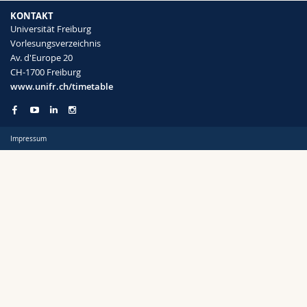
Math.-Nat. und Med. Fak.
Mitarbeitende
Webmail
KONTAKT
Universität Freiburg
Vorlesungsverzeichnis
Interfakultär
Doktorierende
Vorlesungsverzeichnis
Semester
Av. d'Europe 20
CH-1700 Freiburg
MyUnifr
www.unifr.ch/timetable
Impressum
Sprachen
Kursus