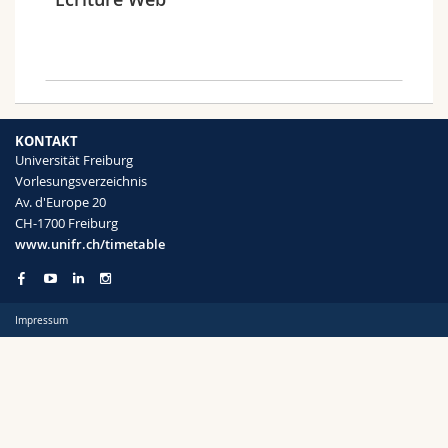
Math.-Nat. und Med. Fak.
Mitarbeitende
Webmail
Interfakultär
Doktorierende
Vorlesungsverzeichnis
Semester
MyUnifr
KONTAKT
Universität Freiburg
Vorlesungsverzeichnis
Av. d'Europe 20
CH-1700 Freiburg
Sprachen
www.unifr.ch/timetable
Impressum
Kursus