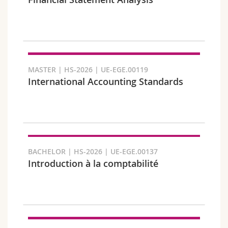
Math.-Nat. und Med. Fak.
Mitarbeitende
Webmail
Interfakultär
Doktorierende
Vorlesungsverzeichnis
Semester
MyUnifr
MASTER | HS-2026 | UE-EGE.00119
International Accounting Standards
Sprachen
BACHELOR | HS-2026 | UE-EGE.00137
Introduction à la comptabilité
Kursus