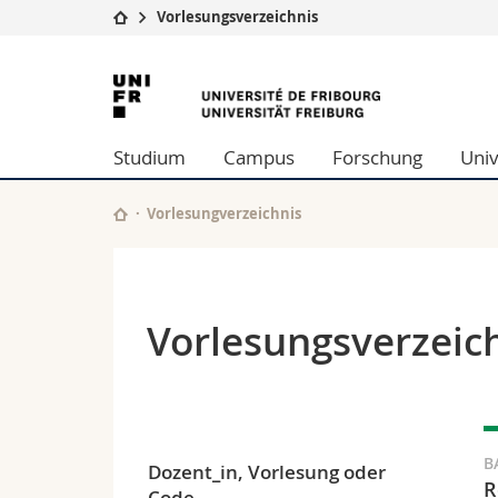
Vorlesungsverzeichnis
Universität
Fakultäten
Universität
Studium
Theologische Fa
Freiburg
Campus
Rechtswissensch
Studium
Campus
Forschung
Univ
Forschung
Wirtschafts- un
Universität
Philosophische 
Weiterbildung
Fak. für Erzieh
Vorlesungverzeichnis
Math.-Nat. und
Interfakultär
Vorlesungsverzeic
B
Dozent_in, Vorlesung oder
R
Code