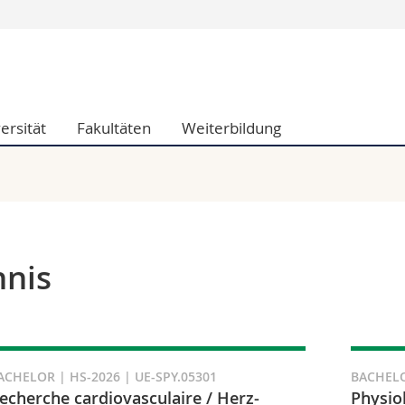
Informationen 
k.
Studieninteressier
aftliche Fak.
Studierende
ersität
Fakultäten
Weiterbildung
d Sozialwissenschaftliche Fak.
Medien
Fak.
Forschende
ungs- und Bildungswissenschaften
Mitarbeitende
 Med. Fak.
Doktorierende
hnis
ACHELOR | HS-2026 | UE-SPY.05301
BACHELO
echerche cardiovasculaire / Herz-
Physiol