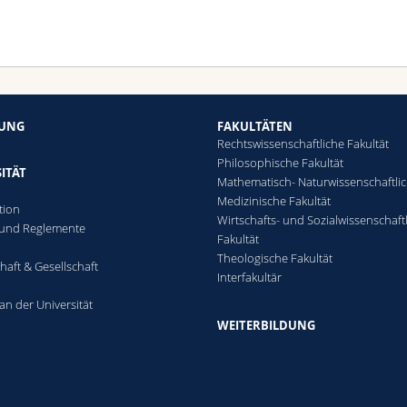
HUNG
FAKULTÄTEN
Rechtswissenschaftliche Fakultät
Philosophische Fakultät
ITÄT
Mathematisch- Naturwissenschaftli
Medizinische Fakultät
tion
Wirtschafts- und Sozialwissenschaft
 und Reglemente
Fakultät
n
Theologische Fakultät
haft & Gesellschaft
Interfakultär
an der Universität
WEITERBILDUNG