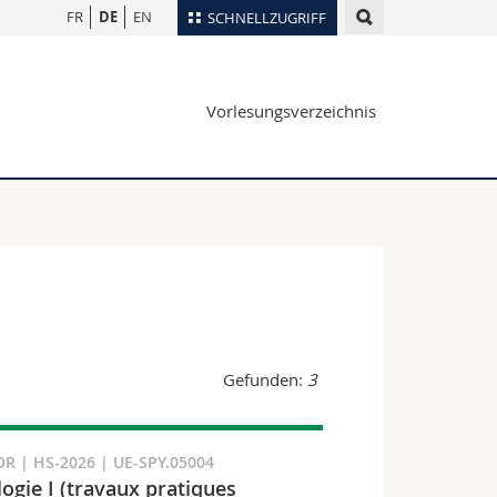
FR
DE
EN
SCHNELLZUGRIFF
für
Personenverzeichnis
Vorlesungsverzeichnis
Ortsplan
te
Bibliotheken
Webmail
Vorlesungsverzeichnis
MyUnifr
Gefunden:
3
R | HS-2026 | UE-SPY.05004
ogie I (travaux pratiques