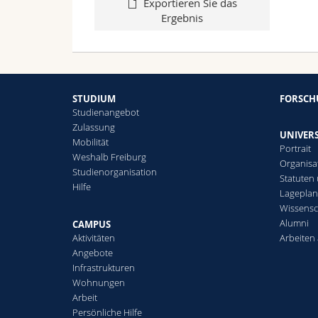
Exportieren Sie das
Ergebnis
STUDIUM
FORSC
Studienangebot
Zulassung
UNIVERS
Mobilität
Portrait
Weshalb Freiburg
Organisa
Studienorganisation
Statuten
Hilfe
Lagepla
Wissensc
Alumni
CAMPUS
Aktivitäten
Arbeiten 
Angebote
Infrastrukturen
Wohnungen
Arbeit
Persönliche Hilfe