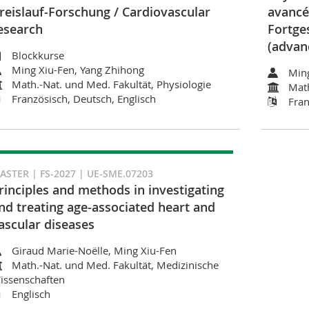
reislauf-Forschung / Cardiovascular
avancés
esearch
Fortges
(advan
Blockkurse
Ming Xiu-Fen, Yang Zhihong
Ming
Math.-Nat. und Med. Fakultät, Physiologie
Math
Französisch, Deutsch, Englisch
Fran
ASTER | FS-2027 | UE-SME.07203
rinciples and methods in investigating
nd treating age-associated heart and
ascular diseases
Giraud Marie-Noëlle, Ming Xiu-Fen
Math.-Nat. und Med. Fakultät, Medizinische
issenschaften
Englisch