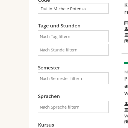
K
r
Tage und Stunden
Semester
M
P
a
v
Sprachen
W
Kursus