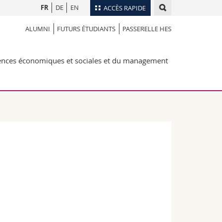
FR
DE
EN
ACCÈS RAPIDE
ALUMNI
FUTURS ÉTUDIANTS
PASSERELLE HES
Annuaire du personnel
Plan d'accès
nts
iences économiques et sociales et du management
Bibliothèques
Webmail
rs
Programme des cours
MyUnifr