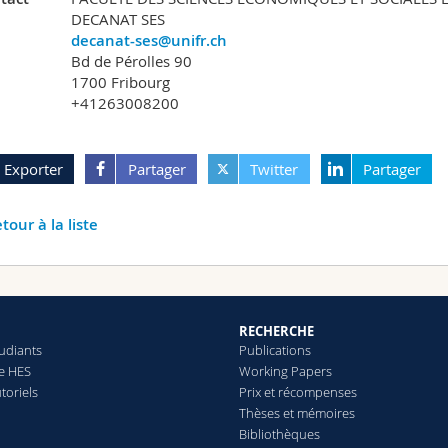
DECANAT SES
decanat-ses@unifr.ch
Bd de Pérolles 90
1700 Fribourg
+41263008200
Exporter
Partager
Twitter
Partager
tour à la liste
RECHERCHE
tudiants
Publications
le HES
Working Papers
toriels
Prix et récompenses
Thèses et mémoires
Bibliothèques