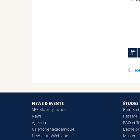
Re
NEWS & EVENTS
ÉTUDES
SES Mobility Lunch
Futurs é
News
Passerel
Agenda
FAQ et Tu
Calendrier académique
Bachelor
Newsletter/Webzine
Master