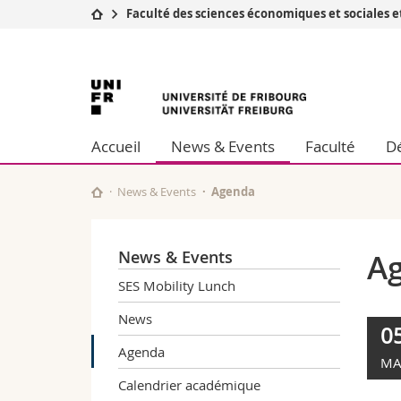
Faculté des sciences économiques et sociales
Université
Facultés
Université
Etudes
Théologie
Campus
Droit
de
Recherche
Sciences é
Accueil
News & Events
Faculté
Dé
Université
Lettres et
Fribourg
Formation continue
Sciences de
Sciences e
News & Events
Agenda
Interfacult
News & Events
A
SES Mobility Lunch
News
0
Agenda
MA
Calendrier académique