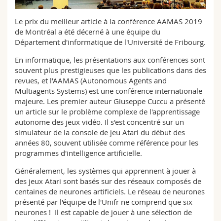
Sciences et médecine
Collaborateurs
Webmail
Le prix du meilleur article à la conférence AAMAS 2019
de Montréal a été décerné à une équipe du
Interfacultaire
Doctorants
Programme des cours
Département d'informatique de l'Université de Fribourg.
En informatique, les présentations aux conférences sont
MyUnifr
souvent plus prestigieuses que les publications dans des
revues, et l'AAMAS (Autonomous Agents and
Multiagents Systems) est une conférence internationale
majeure. Les premier auteur Giuseppe Cuccu a présenté
un article sur le problème complexe de l'apprentissage
autonome des jeux vidéo. Il s'est concentré sur un
simulateur de la console de jeu Atari du début des
années 80, souvent utilisée comme référence pour les
programmes d'intelligence artificielle.
Généralement, les systèmes qui apprennent à jouer à
des jeux Atari sont basés sur des réseaux composés de
centaines de neurones artificiels. Le réseau de neurones
présenté par l'équipe de l'Unifr ne comprend que six
neurones ! Il est capable de jouer à une sélection de