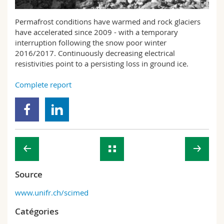
Sciences et médecine
Collaborateurs
Webmail
Permafrost conditions have warmed and rock glaciers
have accelerated since 2009 - with a temporary
Interfacultaire
Doctorants
Programme des cours
interruption following the snow poor winter
2016/2017. Continuously decreasing electrical
MyUnifr
resistivities point to a persisting loss in ground ice.
Complete report
Source
www.unifr.ch/scimed
Catégories