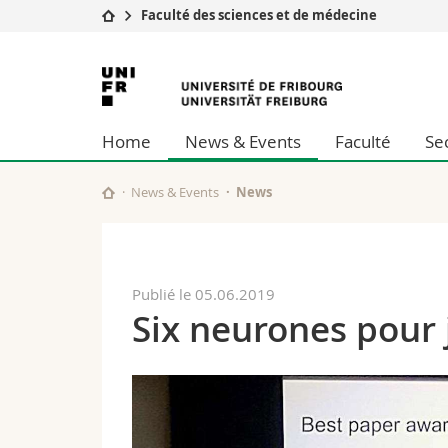
Faculté des sciences et de médecine
Université
Facultés
Université
Etudes
Théologie
de
Campus
Droit
Home
News & Events
Faculté
Se
Recherche
Sciences é
Fribourg
Université
Lettres et
Formation continue
Sciences de
News & Events
News
Sciences e
Interfacult
Publié le 05.06.2019
Six neurones pour 