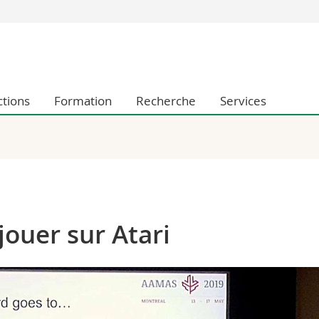
Vous êtes
Futurs étudia
Etudiants
ctions
Formation
Recherche
Services
conomiques et sociales et management
Médias
 sciences humaines
Chercheurs
 l'éducation et de la formation
Collaborateu
t médecine
Doctorants
aire
jouer sur Atari