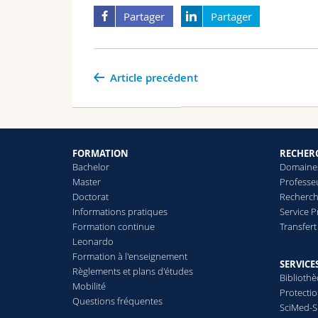
Partager
Partager
Article precédent
FORMATION
RECHER
Bachelor
Domaines
Master
Professe
Doctorat
Recherch
Informations pratiques
Service 
Formation continue
Transfer
Leonardo
Formation à l'enseignement
SERVICE
Règlements et plans d'études
Biblioth
Mobilité
Protecti
Questions fréquentes
SciMed-