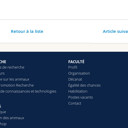
Retour à la liste
Article suiv
CHE
FACULTÉ
 de recherche
Profil
urs
Organisation
e sur les animaux
Décanat
Promotion Recherche
Égalité des chances
t de connaissances et technologies
Habilitation
Postes vacants
Contact
S
èque
on des animaux
Shop