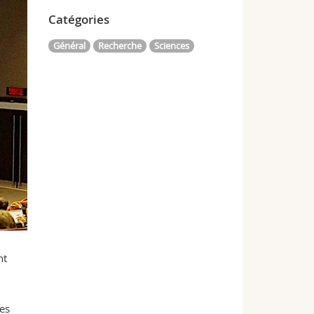
Catégories
Général
Recherche
Sciences
nt
des