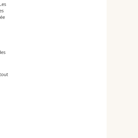
Les
es
sée
des
 tout