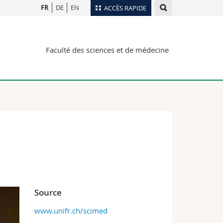
FR
DE
EN
ACCÈS RAPIDE
Annuaire du personnel
Faculté des sciences et de médecine
Plan d'accès
nts
Bibliothèques
Webmail
rs
Programme des cours
MyUnifr
Source
www.unifr.ch/scimed