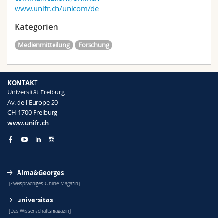
www.unifr.ch/unicom/de
Kategorien
Medienmitteilung
Forschung
KONTAKT
Universität Freiburg
Av. de l'Europe 20
CH-1700 Freiburg
www.unifr.ch
Alma&Georges
[Zweisprachiges Online-Magazin]
universitas
[Das Wissenschaftsmagazin]