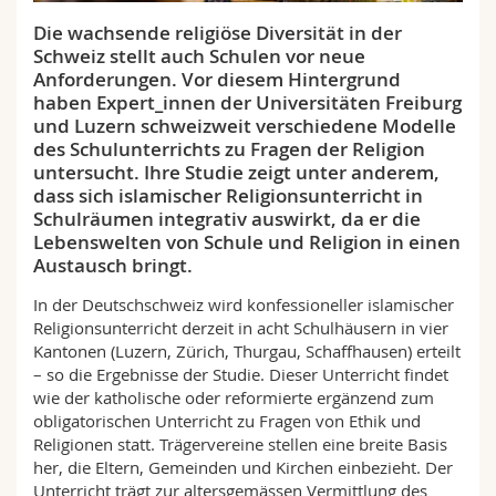
Math.-Nat. und Med. Fak.
Mitarbeitende
Webmail
Die wachsende religiöse Diversität in der
Schweiz stellt auch Schulen vor neue
Interfakultär
Doktorierende
Vorlesungsverzeichnis
Anforderungen. Vor diesem Hintergrund
haben Expert_innen der Universitäten Freiburg
und Luzern schweizweit verschiedene Modelle
MyUnifr
des Schulunterrichts zu Fragen der Religion
untersucht. Ihre Studie zeigt unter anderem,
dass sich islamischer Religionsunterricht in
Schulräumen integrativ auswirkt, da er die
Lebenswelten von Schule und Religion in einen
Austausch bringt.
In der Deutschschweiz wird konfessioneller islamischer
Religionsunterricht derzeit in acht Schulhäusern in vier
Kantonen (Luzern, Zürich, Thurgau, Schaffhausen) erteilt
– so die Ergebnisse der Studie. Dieser Unterricht findet
wie der katholische oder reformierte ergänzend zum
obligatorischen Unterricht zu Fragen von Ethik und
Religionen statt. Trägervereine stellen eine breite Basis
her, die Eltern, Gemeinden und Kirchen einbezieht. Der
Unterricht trägt zur altersgemässen Vermittlung des