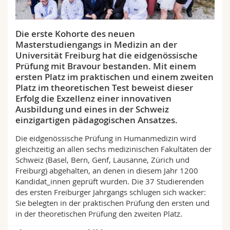
Math.-Nat. und Med. Fak.
Mitarbeitende
Webmail
Die erste Kohorte des neuen
Interfakultär
Doktorierende
Vorlesungsverzeichnis
Masterstudiengangs in Medizin an der
Universität Freiburg hat die eidgenössische
MyUnifr
Prüfung mit Bravour bestanden. Mit einem
ersten Platz im praktischen und einem zweiten
Platz im theoretischen Test beweist dieser
Erfolg die Exzellenz einer innovativen
Ausbildung und eines in der Schweiz
einzigartigen pädagogischen Ansatzes.
Die eidgenössische Prüfung in Humanmedizin wird
gleichzeitig an allen sechs medizinischen Fakultäten der
Schweiz (Basel, Bern, Genf, Lausanne, Zürich und
Freiburg) abgehalten, an denen in diesem Jahr 1200
Kandidat_innen geprüft wurden. Die 37 Studierenden
des ersten Freiburger Jahrgangs schlugen sich wacker:
Sie belegten in der praktischen Prüfung den ersten und
in der theoretischen Prüfung den zweiten Platz.