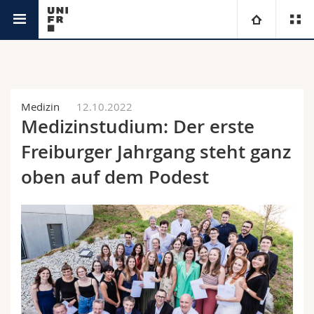
Aktuell
Universität
Fakultäten
Studium
Medizin
12.10.2022
Medizinstudium: Der erste
Informationen für
Campus
Theologische Fak.
Freiburger Jahrgang steht ganz
Forschung
oben auf dem Podest
Ressourcen
Rechtswissenschaftliche Fak.
Studieninteressierte
Universität
Wirtschafts- und Sozialwissenschaftliche Fak.
Studierende
Personenverzeichnis
Weiterbildung
Philosophische Fak.
Medien
Ortsplan
Fak. für Erziehungs- und Bildungswissenschaften
Forschende
Bibliotheken