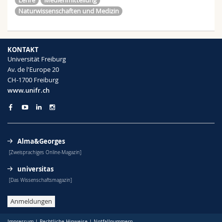
Lehre
Medienmitteilung
Naturwissenschaften und Medizin
KONTAKT
Universität Freiburg
Av. de l'Europe 20
CH-1700 Freiburg
www.unifr.ch
Alma&Georges
[Zweisprachiges Online-Magazin]
universitas
[Das Wissenschaftsmagazin]
Anmeldungen
Impressum
|
Rechtliche Hinweise
|
Notfallnummern