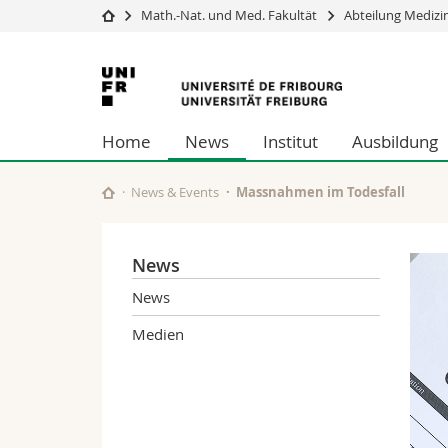
Math.-Nat. und Med. Fakultät
Abteilung Medizi
Universität
Fakultäten
Universität
Studium
Theologische Fa
Freiburg
Campus
Rechtswissensch
Home
News
Institut
Ausbildung
Forschung
Wirtschafts- un
Universität
Philosophische 
Weiterbildung
Fak. für Erzieh
News & Events
Massnahmen im Todesfall
Math.-Nat. und
Interfakultär
News
News
Medien