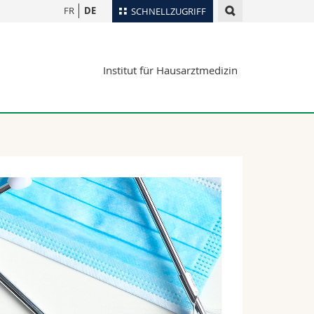
FR
DE
SCHNELLZUGRIFF
für
Personenverzeichnis
Institut für Hausarztmedizin
Ortsplan
te
Bibliotheken
Webmail
Vorlesungsverzeichnis
MyUnifr