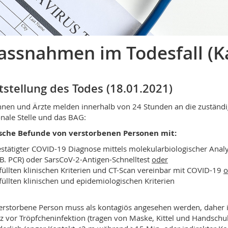
ssnahmen im Todesfall (K
tstellung des Todes (18.01.2021)
nnen und Ärzte melden innerhalb von 24 Stunden an die zuständi
nale Stelle und das BAG:
ische Befunde von verstorbenen Personen mit:
stätigter COVID-19 Diagnose mittels molekularbiologischer Anal
.B. PCR) oder SarsCoV-2-Antigen-Schnelltest
oder
füllten klinischen Kriterien und CT-Scan vereinbar mit COVID-19
o
füllten klinischen und epidemiologischen Kriterien
erstorbene Person muss als kontagiös angesehen werden, daher i
z vor Tröpfcheninfektion (tragen von Maske, Kittel und Handschu