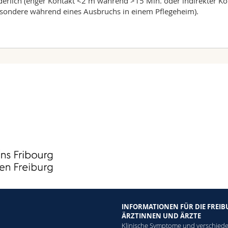
derlich (enger Kontakt <2 m während >15 Min. oder indirekter Ko
sondere während eines Ausbruchs in einem Pflegeheim).
INFORMATIONEN FÜR DIE FREI
ÄRZTINNEN UND ÄRZTE
Klinische Symptome und verschiede