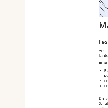
Ma
Fes
Ärzti
kanto
Klin
Be
(z
Er
Er
Die v
Schut