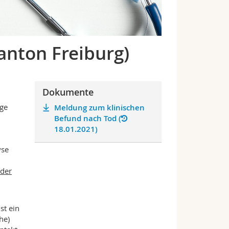
anton Freiburg)
Dokumente
ge
Meldung zum klinischen
Befund nach Tod (
18.01.2021)
yse
der
st ein
he)