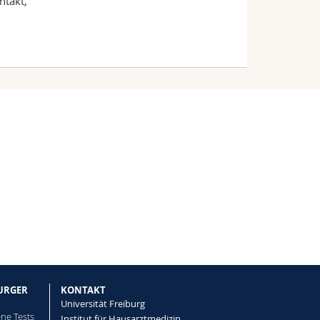
ntakt,
BURGER
KONTAKT
Universität Freiburg
ne Tests
Institut für Hausarztmedizin