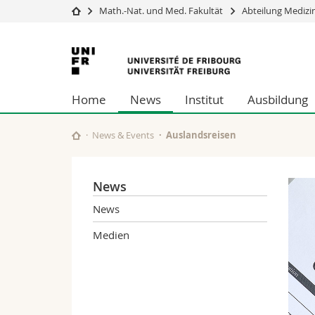
Math.-Nat. und Med. Fakultät
Abteilung Medizi
Universität
Fakultäten
Universität
Studium
Theologische Fa
Freiburg
Campus
Rechtswissensch
Home
News
Institut
Ausbildung
Forschung
Wirtschafts- un
Universität
Philosophische 
Weiterbildung
Fak. für Erzieh
News & Events
Auslandsreisen
Math.-Nat. und
Interfakultär
News
News
Medien