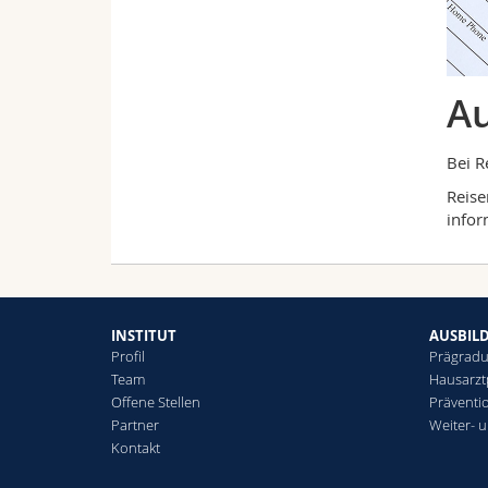
Au
Bei R
Reise
infor
INSTITUT
AUSBIL
Profil
Prägradu
Team
Hausarzt
Offene Stellen
Präventi
Partner
Weiter- 
Kontakt