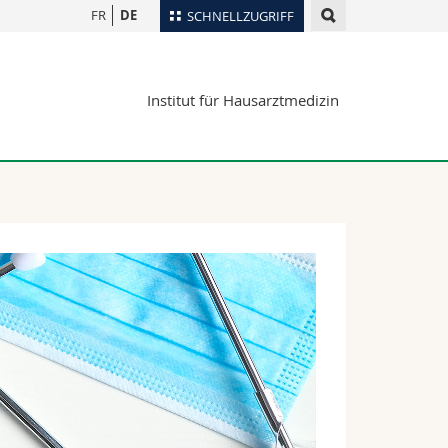
FR
DE
SCHNELLZUGRIFF
für
Personenverzeichnis
Institut für Hausarztmedizin
Ortsplan
te
Bibliotheken
Webmail
Vorlesungsverzeichnis
MyUnifr