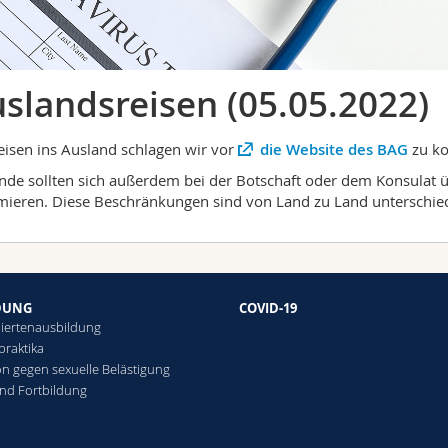
slandsreisen (05.05.2022)
eisen ins Ausland schlagen wir vor
die Website des BAG
zu ko
nde sollten sich außerdem bei der Botschaft oder dem Konsulat 
mieren. Diese Beschränkungen sind von Land zu Land unterschied
DUNG
COVID-19
iertenausbildung
praktika
on gegen sexuelle Belästigung
und Fortbildung