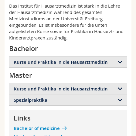
Math.-Nat. und Med. Fak.
Mitarbeitende
Webmail
Das Institut für Hausarztmedizin ist stark in die Lehre
der Hausarztmedizin während des gesamten
Medizinstudiums an der Universität Freiburg
Interfakultär
Doktorierende
Vorlesungsverzeichnis
eingebunden. Es ist insbesondere für die unten
aufgelisteten Kurse sowie für Praktika in Hausarzt- und
MyUnifr
Kinderarztpraxen zuständig.
Bachelor
Kurse und Praktika in die Hausarztmedizin
Master
BMed1
Einführung in die medizinische Praxis
Kurse und Praktika in die Hausarztmedizin
Einführung in die Hausarztmedizin
Prävention von sexueller Belästigung und
Spezialpraktika
MMed1 und MMed2
Sexismus während des Studiums
Übergang zum Master
(1 Woche, 4 Perioden
Links
Hausarztmedizin)
Das Praktikum des Instituts für
Beobachtungspraktikum in der
Hausarztpraxis (1 Tag)
Hausarztmedizin
Einführung in die hausärztliche Praxis
Bachelor of medicine
Klinisches Denken
Eine Woche in den Freiburger Voralpen, um die