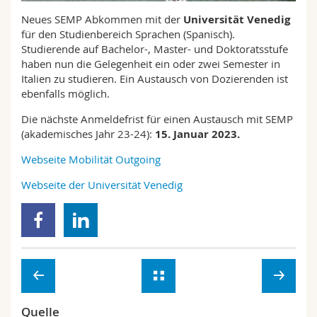
Math.-Nat. und Med. Fak.
Mitarbeitende
Webmail
Neues SEMP Abkommen mit der
Universität Venedig
für den Studienbereich Sprachen (Spanisch).
Interfakultär
Doktorierende
Studierende auf Bachelor-, Master- und Doktoratsstufe
Vorlesungsverzeichnis
haben nun die Gelegenheit ein oder zwei Semester in
Italien zu studieren. Ein Austausch von Dozierenden ist
MyUnifr
ebenfalls möglich.
Die nächste Anmeldefrist für einen Austausch mit SEMP
(akademisches Jahr 23-24):
15.
Januar 2023.
Webseite Mobilität Outgoing
Webseite der Universität Venedig
Quelle