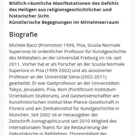
Bildlich-räumliche Manifestationen des Gefühls
Av. de l'Europe 20
Math.-Nat. und Med. Fak.
Mitarbeitende
Webmail
des Heiligen aus religionsgeschichtlicher und
1700 Fribourg
historischer Sicht.
Interfakultär
Doktorierende
Vorlesungsverzeichnis
Künstlerische Begegnungen im Mittelmeerraum
MIS 02, 2023
Biografie
+41 26 300 7946
MyUnifr
Michele Bacci (Promotion 1999, Pisa, Scuola Normale
Superiore) ist ordentlicher Professor für Kunstgeschichte
des Mittelalters an der Universität Freiburg im Ue. seit
2011. Vorher hat er als Forscher an der Scuola Normale
Superiore in Pisa (1999-2002) und als assoziierter
Professor an der Universität Siena (2002-2011)
gearbeitet. Er war Gastprofessor an der Universitäten
Tokyo, Jerusalem, Pisa, Rom (Pontificium Institutum
Orientalium Studiorum), und Gastwissenschaftler am
Kunsthistorischen Institut-Max-Planck-Gesellschaft in
Florenz und am Zentralinstitut für Kunstgeschichte in
München. Seit 2002 ist er Herausgeber der
Zeitschrift
Iconographica
und seit 2010 Mitglied des
internationalen Teams für die Restaurierung der
Geburtskirche in Bethlehem. Ehrenmitglied der