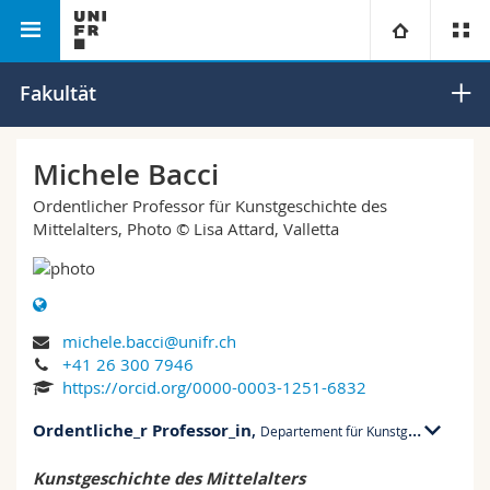
Philosophische Fakultät
Universität
Fakultät
Fakultäten
Studium
Michele Bacci
Ordentlicher Professor für Kunstgeschichte des
Informationen für
Campus
Theologische Fak.
Mittelalters, Photo © Lisa Attard, Valletta
Forschung
Ressourcen
Rechtswissenschaftliche Fak.
Studieninteressierte
Universität
Wirtschafts- und Sozialwissenschaftliche Fak.
Studierende
Personenverzeichnis
michele.bacci@unifr.ch
+41 26 300 7946
Weiterbildung
Philosophische Fak.
https://orcid.org/0000-0003-1251-6832
Medien
Ortsplan
Ordentliche_r Professor_in
,
Departement für Kunstgeschichte und Archäologie
Fak. für Erziehungs- und Bildungswissenschaften
Forschende
Bibliotheken
Kunstgeschichte des Mittelalters
MIS 02 bu. 2023