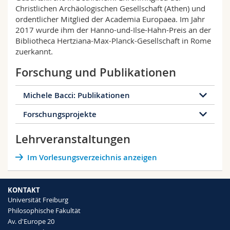
Christlichen Archäologischen Gesellschaft (Athen) und
ordentlicher Mitglied der Academia Europaea. Im Jahr
2017 wurde ihm der Hanno-und-Ilse-Hahn-Preis an der
Bibliotheca Hertziana-Max-Planck-Gesellschaft in Rome
zuerkannt.
Forschung und Publikationen
Michele Bacci: Publikationen
Forschungsprojekte
814 Publikationen
Lehrveranstaltungen
Buch
Sammelband
Buchkapitel
The Milk Grotto. Historical, Archaeological,
Im Vorlesungsverzeichnis anzeigen
Artikel
Konferenz
Dissertation
and Anthropological Perspectives
Status: Abgeschlossen
Sonstiges
KONTAKT
Universität Freiburg
Beginn
01.09.2025
Holy Networks: Locating, Shaping, and
Philosophische Fakultät
Ende
28.02.2026
Experiencing Palestinian Loca Sancta (1187-
I volti di Cristo. Immagini della santità tra
Av. d'Europe 20
SNF
Finanzierung