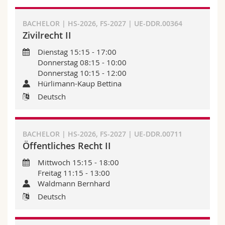
Math.-Nat. und Med. Fak.
Mitarbeitende
Webmail
BACHELOR | HS-2026, FS-2027 | UE-DDR.00364
Interfakultär
Zivilrecht II
Doktorierende
Vorlesungsverzeichnis
Dienstag 15:15 - 17:00
MyUnifr
Donnerstag 08:15 - 10:00
Donnerstag 10:15 - 12:00
Hürlimann-Kaup Bettina
Deutsch
BACHELOR | HS-2026, FS-2027 | UE-DDR.00711
Öffentliches Recht II
Mittwoch 15:15 - 18:00
Freitag 11:15 - 13:00
Waldmann Bernhard
Deutsch