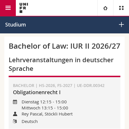
Rechtswissenschaftliche Fakultät
Universität
Studium
Fakultäten
Studium
Bachelor of Law: IUR II 2026/27
Informationen für
Campus
Theologische Fak.
Lehrveranstaltungen in deutscher
Sprache
Forschung
Ressourcen
Rechtswissenschaftliche Fak.
Studieninteressierte
BACHELOR | HS-2026, FS-2027 | UE-DDR.00342
Universität
Wirtschafts- und Sozialwissenschaftliche Fak.
Studierende
Personenverzeichnis
Obligationenrecht I
Weiterbildung
Dienstag 12:15 - 15:00
Philosophische Fak.
Medien
Ortsplan
Mittwoch 13:15 - 15:00
Rey Pascal, Stöckli Hubert
Fak. für Erziehungs- und Bildungswissenschaften
Forschende
Bibliotheken
Deutsch