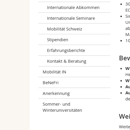
30
Internationale Abkommen
EC
Si
Internationale Seminare
Un
ab
Mobilität Schweiz
Ma
Stipendien
10
Erfahrungsberichte
Be
Kontakt & Beratung
W
Mobilität IN
He
W
BeNeFri
A
A
Anerkennung
de
Sommer- und
Winteruniversitäten
Wei
Weite