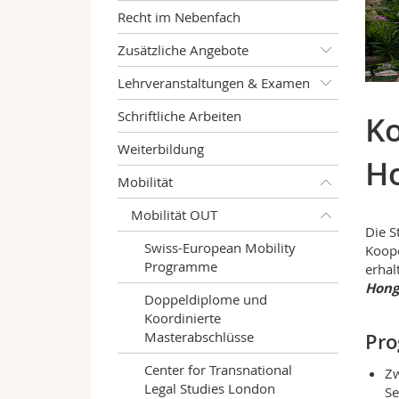
Recht im Nebenfach
Zusätzliche Angebote
Lehrveranstaltungen & Examen
Schriftliche Arbeiten
Ko
Weiterbildung
H
Mobilität
Mobilität OUT
Die S
Swiss-European Mobility
Koop
Programme
erhal
Hong
Doppeldiplome und
Koordinierte
Masterabschlüsse
Pr
Center for Transnational
Zw
Legal Studies London
Se