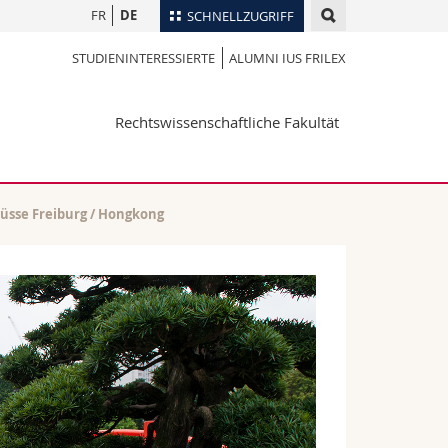
FR
DE
SCHNELLZUGRIFF
STUDIENINTERESSIERTE
ALUMNI IUS FRILEX
für
Personenverzeichnis
Ortsplan
te
Rechtswissenschaftliche Fakultät
Bibliotheken
Webmail
Vorlesungsverzeichnis
MyUnifr
üsse Freiburg / Hongkong