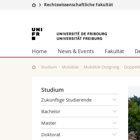
Rechtswissenschaftliche Fakultät
Universität
Fakultäten
Universität
Studium
Theologische Fa
Campus
Rechtswissensch
Freiburg
Forschung
Wirtschafts- un
Home
News & Events
Fakultät
D
Universität
Philosophische 
Weiterbildung
Fak. für Erzieh
Math.-Nat. und
Studium
Mobilität
Mobilität Outgoing
Doppeld
Interfakultär
Studium
Zukünftige Studierende
Bachelor
Master
Doktorat