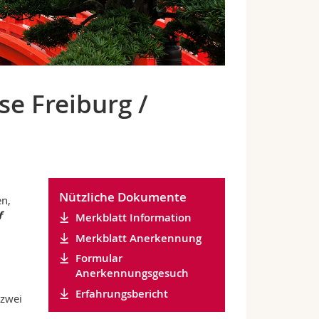
e Freiburg /
Nützliche Dokumente
n,
f
Merkblatt Information
Merkblatt Anerkennung
Formular
Anerkennungsgesuch
Erfahrungsbericht
 zwei