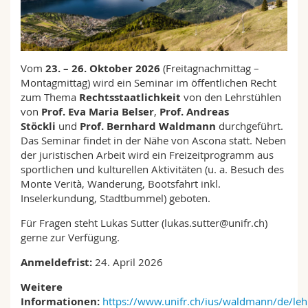
Math.-Nat. und Med. Fak.
Mitarbeitende
Webmail
Interfakultär
Doktorierende
Vorlesungsverzeichnis
Vom
23. – 26. Oktober 2026
(Freitagnachmittag –
Montagmittag) wird ein Seminar im öffentlichen Recht
MyUnifr
zum Thema
Rechtsstaatlichkeit
von den Lehrstühlen
von
Prof. Eva Maria Belser
,
Prof. Andreas
Stöckli
und
Prof. Bernhard Waldmann
durchgeführt.
Das Seminar findet in der Nähe von Ascona statt. Neben
der juristischen Arbeit wird ein Freizeitprogramm aus
sportlichen und kulturellen Aktivitäten (u. a. Besuch des
Monte Verità, Wanderung, Bootsfahrt inkl.
Inselerkundung, Stadtbummel) geboten.
Für Fragen steht Lukas Sutter (lukas.sutter@unifr.ch)
gerne zur Verfügung.
Anmeldefrist:
24. April 2026
Weitere
Informationen:
https://www.unifr.ch/ius/waldmann/de/le