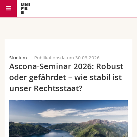
Rechtswissenschaftliche
Universität
Fakultäten
Studium
Studium
Publikationsdatum 30.03.2026
Informationen für
Campus
Theologische Fak.
Ascona-Seminar 2026: Robust
Forschung
oder gefährdet – wie stabil ist
Ressourcen
Rechtswissenschaftliche Fak.
Studieninteressierte
unser Rechtsstaat?
Universität
Wirtschafts- und Sozialwissenschaftliche Fak.
Studierende
Personenverzeichnis
Weiterbildung
Philosophische Fak.
Medien
Ortsplan
Fak. für Erziehungs- und Bildungswissenschaften
Forschende
Bibliotheken