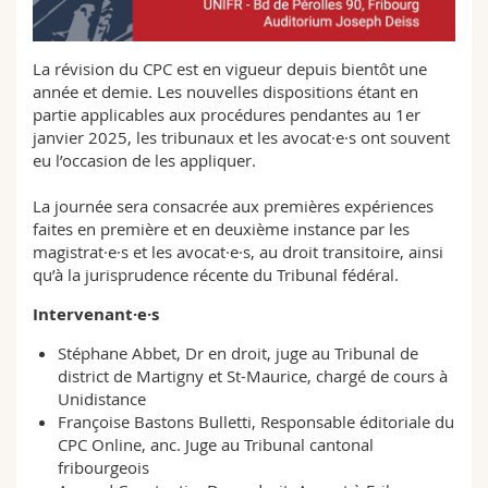
Math.-Nat. und Med. Fak.
Mitarbeitende
Webmail
La révision du CPC est en vigueur depuis bientôt une
Interfakultär
Doktorierende
Vorlesungsverzeichnis
année et demie. Les nouvelles dispositions étant en
partie applicables aux procédures pendantes au 1er
MyUnifr
janvier 2025, les tribunaux et les avocat·e·s ont souvent
eu l’occasion de les appliquer.
La journée sera consacrée aux premières expériences
faites en première et en deuxième instance par les
magistrat·e·s et les avocat·e·s, au droit transitoire, ainsi
qu’à la jurisprudence récente du Tribunal fédéral.
Intervenant·e·s
Stéphane Abbet, Dr en droit, juge au Tribunal de
district de Martigny et St-Maurice, chargé de cours à
Unidistance
Françoise Bastons Bulletti, Responsable éditoriale du
CPC Online, anc. Juge au Tribunal cantonal
fribourgeois