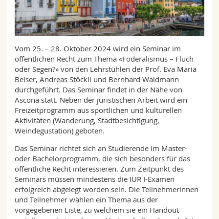
Math.-Nat. und Med. Fak.
Mitarbeitende
Webmail
Interfakultär
Doktorierende
Vorlesungsverzeichnis
Vom 25. – 28. Oktober 2024 wird ein Seminar im
öffentlichen Recht zum Thema «Föderalismus – Fluch
MyUnifr
oder Segen?» von den Lehrstühlen der Prof. Eva Maria
Belser, Andreas Stöckli und Bernhard Waldmann
durchgeführt. Das Seminar findet in der Nähe von
Ascona statt. Neben der juristischen Arbeit wird ein
Freizeitprogramm aus sportlichen und kulturellen
Aktivitäten (Wanderung, Stadtbesichtigung,
Weindegustation) geboten.
Das Seminar richtet sich an Studierende im Master-
oder Bachelorprogramm, die sich besonders für das
öffentliche Recht interessieren. Zum Zeitpunkt des
Seminars müssen mindestens die IUR I-Examen
erfolgreich abgelegt worden sein. Die Teilnehmerinnen
und Teilnehmer wählen ein Thema aus der
vorgegebenen Liste, zu welchem sie ein Handout