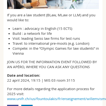
Math.-Nat. und Med. Fak.
Mitarbeitende
Webmail
If you are a law student (BLaw, MLaw or LLM) and you
Interfakultär
Doktorierende
Vorlesungsverzeichnis
would like to:
Learn : advocacy in English (15 ECTS)
MyUnifr
Build : a network for life
Visit: leading Swiss law firms for test runs
Travel: to international pre-moots (e.g. London)
Compete: in the “Olympic Games for law students” in
Vienna
JOIN US FOR THE INFORMATION EVENT FOLLOWED BY
AN APÉRO, WHERE YOU CAN ASK ANY QUESTIONS
Date and location:
22 april 2024, 19:15 | MIS 03 room 3115
For more details regarding the application process for
2025 visit:
www.unifr.ch/ius/fountoulakis/fr/enseignement/willemvismo