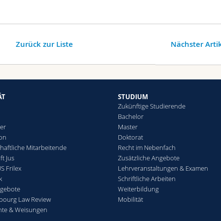
Zurück zur Liste
Nächster Arti
ÄT
STUDIUM
Zukünftige Studierende
Bachelor
er
Master
ion
Doktorat
haftliche Mitarbeitende
Recht im Nebenfach
t Jus
Zusätzliche Angebote
S Frilex
Lehrveranstaltungen & Examen
k
Schriftliche Arbeiten
ngebote
Weiterbildung
ibourg Law Review
Mobilität
nte & Weisungen