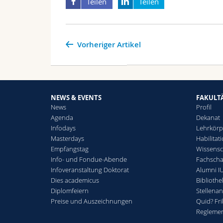
Teilen
Teilen
Vorheriger Artikel
NEWS & EVENTS
FAKULT
News
Profil
Agenda
Dekanat
Infodays
Lehrkörp
Masterdays
Habilitat
Empfangstag
Wissensc
Info- und Fondue-Abende
Fachschaf
Infoveranstaltung Doktorat
Alumni IU
Dies academicus
Bibliothe
Diplomfeiern
Stellena
Preise und Auszeichnungen
Quid? Fr
Regleme