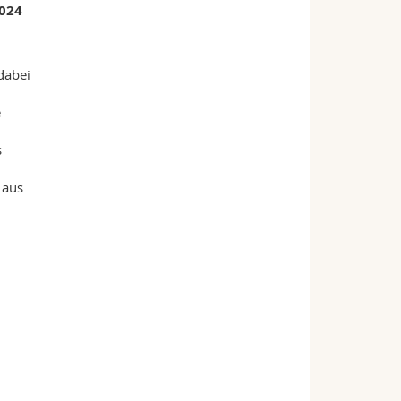
2024
dabei
e
s
 aus