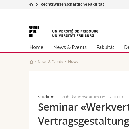
Rechtswissenschaftliche Fakultät
Universität
Fakultäten
Universität
Studium
Theologische Fa
Campus
Rechtswissensch
Freiburg
Forschung
Wirtschafts- un
Home
News & Events
Fakultät
D
Universität
Philosophische 
Weiterbildung
Fak. für Erzieh
Math.-Nat. und
News & Events
News
Interfakultär
Studium
Publikationsdatum 05.12.2023
Seminar «Werkvert
Vertragsgestaltun