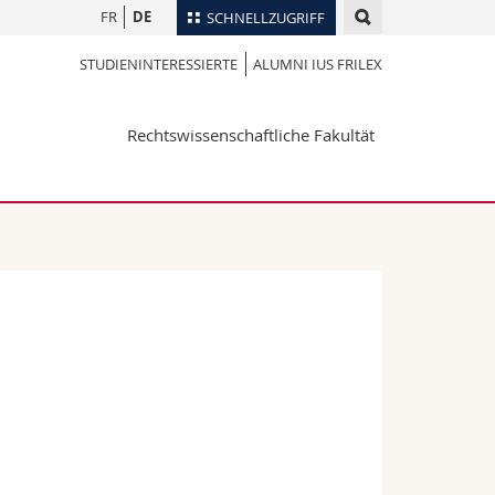
FR
DE
SCHNELLZUGRIFF
STUDIENINTERESSIERTE
ALUMNI IUS FRILEX
für
Personenverzeichnis
Ortsplan
te
Rechtswissenschaftliche Fakultät
Bibliotheken
Webmail
Vorlesungsverzeichnis
MyUnifr