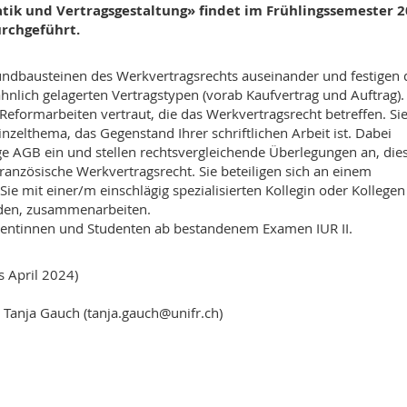
ik und Vertragsgestaltung» findet im Frühlingssemester 
urchgeführt.
rundbausteinen des Werkvertragsrechts auseinander und festigen 
ähnlich gelagerten Vertragstypen (vorab Kaufvertrag und Auftrag).
eformarbeiten vertraut, die das Werkvertragsrecht betreffen. Si
Einzelthema, das Gegenstand Ihrer schriftlichen Arbeit ist. Dabei
ge AGB ein und stellen rechtsvergleichende Überlegungen an, die
ranzösische Werkvertragsrecht. Sie beteiligen sich an einem
Sie mit einer/m einschlägig spezialisierten Kollegin oder Kollegen
rden, zusammenarbeiten.
udentinnen und Studenten ab bestandenem Examen IUR II.
s April 2024)
 Tanja Gauch (tanja.gauch@unifr.ch)