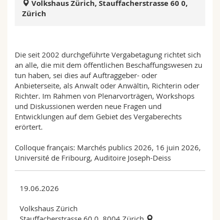
Volkshaus Zürich, Stauffacherstrasse 60 0,
Math.-Nat. und Med. Fak.
Mitarbeitende
Webmail
Zürich
Interfakultär
Doktorierende
Vorlesungsverzeichnis
Die seit 2002 durchgeführte Vergabetagung richtet sich
MyUnifr
an alle, die mit dem öffentlichen Beschaffungswesen zu
tun haben, sei dies auf Auftraggeber- oder
Anbieterseite, als Anwalt oder Anwältin, Richterin oder
Richter. Im Rahmen von Plenarvorträgen, Workshops
und Diskussionen werden neue Fragen und
Entwicklungen auf dem Gebiet des Vergaberechts
erörtert.
Colloque français: Marchés publics 2026, 16 juin 2026,
Université de Fribourg, Auditoire Joseph-Deiss
19.06.2026
Volkshaus Zürich
Stauffacherstrasse 60 0, 8004 Zürich