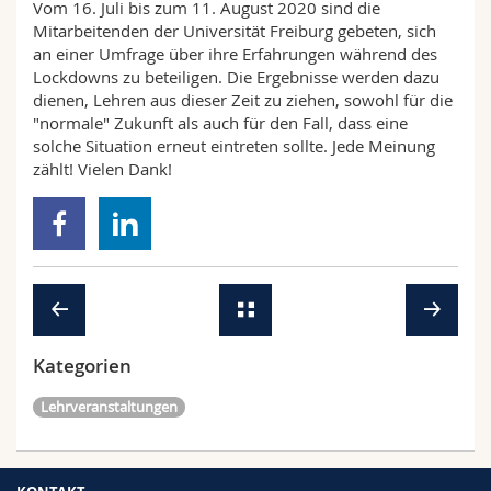
Vom 16. Juli bis zum 11. August 2020 sind die
Math.-Nat. und Med. Fak.
Mitarbeitende
Webmail
Mitarbeitenden der Universität Freiburg gebeten, sich
an einer Umfrage über ihre Erfahrungen während des
Interfakultär
Doktorierende
Vorlesungsverzeichnis
Lockdowns zu beteiligen. Die Ergebnisse werden dazu
dienen, Lehren aus dieser Zeit zu ziehen, sowohl für die
"normale" Zukunft als auch für den Fall, dass eine
MyUnifr
solche Situation erneut eintreten sollte. Jede Meinung
zählt! Vielen Dank!
Kategorien
Lehrveranstaltungen