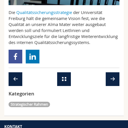
Math.-Nat. und Med. Fak.
Mitarbeitende
Webmail
Die
Qualitätssicherungsstrategie
der Universität
Freiburg hält die gemeinsame Vision fest, wie die
Interfakultär
Doktorierende
Vorlesungsverzeichnis
Qualität an unserer Alma Mater weiter ausgebaut
werden soll und formuliert Leitlinien und
MyUnifr
Entwicklungsziele für die langfristige Weiterentwicklung
des internen Qualitätssicherungssystems.
Kategorien
Strategischer Rahmen
KONTAKT