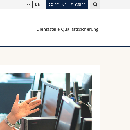
FR
DE
SCHNELLZUGRIFF
für
Personenverzeichnis
Dienststelle Qualitätssicherung
Ortsplan
te
Bibliotheken
Webmail
Vorlesungsverzeichnis
MyUnifr