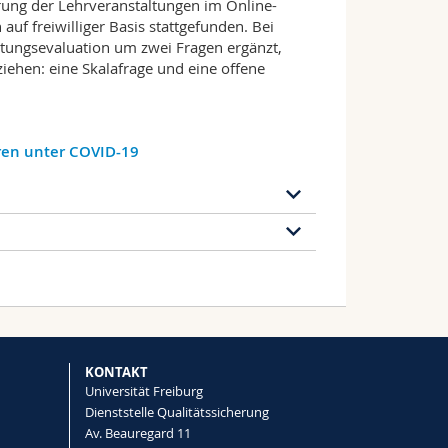
ung der Lehrveranstaltungen im Online-
f freiwilliger Basis stattgefunden. Bei
tungsevaluation um zwei Fragen ergänzt,
ziehen: eine Skalafrage und eine offene
eren unter COVID-19
elle Qualitätssicherung am Ende des
rchgeführt. Eine Zusammenfassung stellt
 das Studium und die Prüfungen während der
itern der Fakultät vorgestellt wurden. Dies
ragte die Studierenden nach dem
 berücksichtigenden Aspekte hinzuweisen,
. Der Zweck beider Umfragen war es, einen
19-Pandemie zu verbessern.
en Zeit der Pandemie zu erhalten, um die
anpassen zu können.
KONTAKT
Universität Freiburg
Dienststelle Qualitätssicherung
Av. Beauregard 11