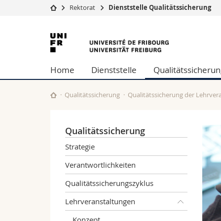
Rektorat
Dienststelle Qualitätssicherung
Universität
Fakultäten
Universität
Studium
Theologische Fa
Freiburg
Campus
Rechtswissensch
Home
Dienststelle
Qualitätssicherun
Forschung
Wirtschafts- un
Universität
Philosophische 
Weiterbildung
Fak. für Erzieh
Qualitätssicherung
Qualitätssicherung der Lehrver
Math.-Nat. und
Interfakultär
Qualitätssicherung
Strategie
Verantwortlichkeiten
Qualitätssicherungszyklus
Lehrveranstaltungen
Konzept