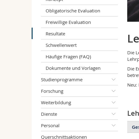
Obligatorische Evaluation
Freiwillige Evaluation
Resultate
Le
Schwellenwert
Die L
Häufige Fragen (FAQ)
Lehrp
Dokumente und Vorlagen
Die E
betre
Studienprogramme
Neu: 
Forschung
Weiterbildung
Leh
Dienste
Personal
Ge
Querschnittsaktionen